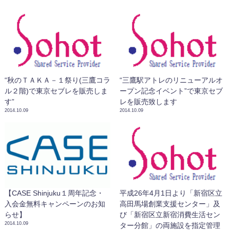
“秋のＴＡＫＡ－１祭り(三鷹コラ
“三鷹駅アトレのリニューアルオ
ル２階)で東京セブレを販売しま
ープン記念イベント”で東京セブ
す”
レを販売致します
2014.10.09
2014.10.09
【CASE Shinjuku１周年記念・
平成26年4月1日より「新宿区立
入会金無料キャンペーンのお知
高田馬場創業支援センター」及
らせ】
び「新宿区立新宿消費生活セン
2014.10.09
ター分館」の両施設を指定管理